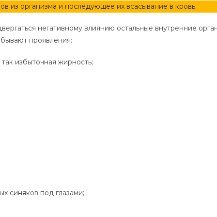
ов из организма и последующее их всасывание в кровь.
двергаться негативному влиянию остальные внутренние орга
 бывают проявления:
, так избыточная жирность;
ых синяков под глазами;