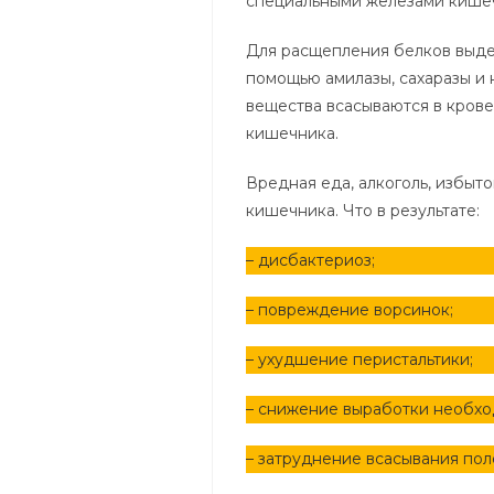
специальными железами кише
Для расщепления белков выде
помощью амилазы, сахаразы и 
вещества всасываются в кров
кишечника.
Вредная еда, алкоголь, избыт
кишечника. Что в результате:
– дисбактериоз;
– повреждение ворсинок;
– ухудшение перистальтики;
– снижение выработки необхо
– затруднение всасывания пол