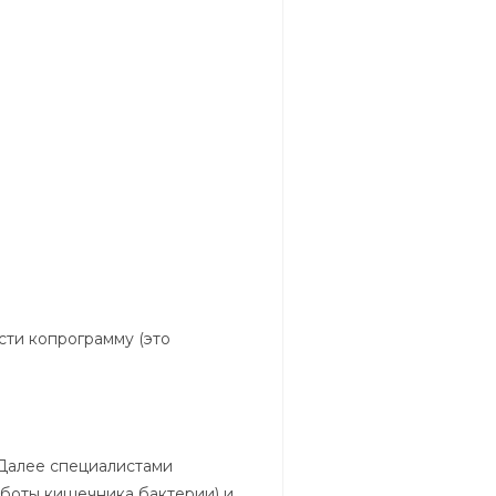
ти копрограмму (это
 Далее специалистами
боты кишечника бактерии) и