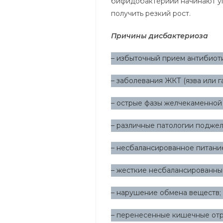
бифидобактериии начинают угн
получить резкий рост.
Причины дисбактериоза
– избыточный прием антибиоти
– заболевания ЖКТ (язва или га
– острые фазы желчекаменной
– различные патологии подже
– несбалансированное питание
– жесткие несбалансированны
– нарушение обмена веществ;
– перенесенные кишечные отр