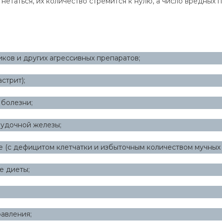
етаться, их количество стремится к нулю, а число вредных 
ков и других агрессивных препаратов;
стрит);
 болезни;
лудочной железы;
 (с дефицитом клетчатки и избыточным количеством мучных 
е диеты;
авления;