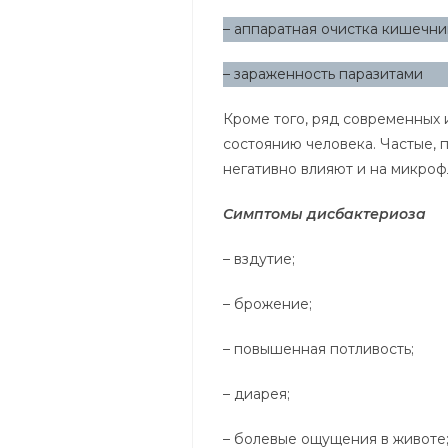
– аппаратная очистка кишечни
– зараженность паразитами
Кроме того, ряд современных 
состоянию человека. Частые,
негативно влияют и на микроф
Симптомы дисбактериоза
– вздутие;
– брожение;
– повышенная потливость;
– диарея;
– болевые ощущения в животе