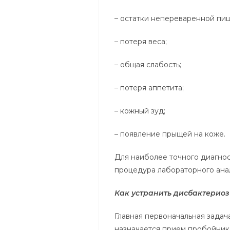
– остатки непереваренной пищ
– потеря веса;
– общая слабость;
– потеря аппетита;
– кожный зуд;
– появление прыщей на коже.
Для наиболее точного диагно
процедура лабораторного анал
Как устранить дисбактериоз
Главная первоначальная зада
назначается прием пробойник