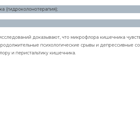
ка (гидроколонотерапия);
исследований доказывают, что микрофлора кишечника чувств
 продолжительные психологические срывы и депрессивные с
лору и перистальтику кишечника.
;