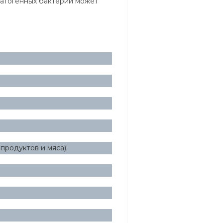
патогенных бактерий может
продуктов и мяса);