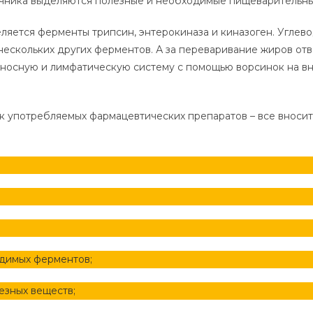
чника выделяются полезные и необходимые пищеварительн
ляется ферменты трипсин, энтерокиназа и киназоген. Углев
нескольких других ферментов. А за переваривание жиров отв
еносную и лимфатическую систему с помощью ворсинок на в
ок употребляемых фармацевтических препаратов – все вноси
димых ферментов;
езных веществ;