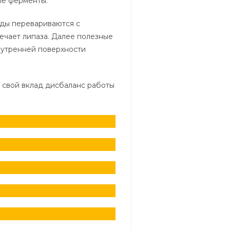
ые ферменты.
оды перевариваются с
ечает липаза. Далее полезные
нутренней поверхности
т свой вклад дисбаланс работы