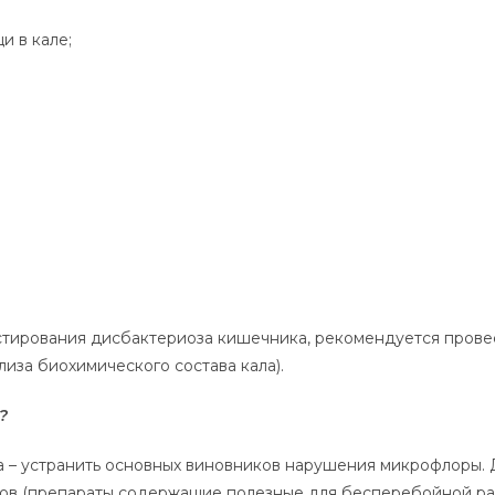
и в кале;
стирования дисбактериоза кишечника, рекомендуется провес
иза биохимического состава кала).
?
ча – устранить основных виновников нарушения микрофлоры.
ов (препараты содержащие полезные для бесперебойной ра