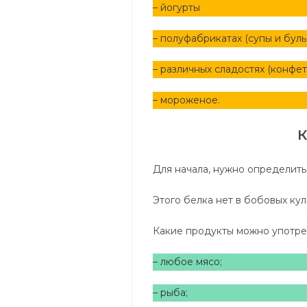
– йогурты
– полуфабрикатах (супы и бул
– различных сладостях (конфет
– мороженое.
К
Для начала, нужно определитьс
Этого белка нет в бобовых ку
Какие продукты можно употре
– любое мясо;
– рыба;