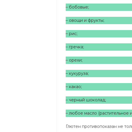
– бобовые;
– овощи и фрукты;
– рис;
– гречка;
– орехи;
– кукуруза;
– какао;
– черный шоколад;
– любое масло (растительное 
Глютен противопоказан не тол